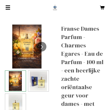
Ga
direct
naar
de
Franse Dames
hoofdinhoud
Parfum -
Charmes
Egares - Eau de
Parfum - 100 ml
- een heerlijke
zachte
oriëntaalse
geur voor
dames - met