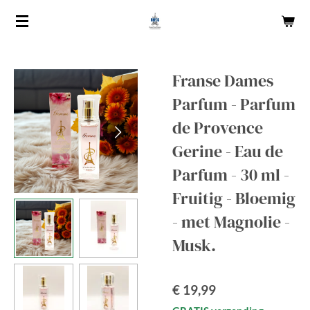
Ga
direct
naar
de
Franse Dames
hoofdinhoud
Parfum - Parfum
de Provence
Gerine - Eau de
Parfum - 30 ml -
Fruitig - Bloemig
- met Magnolie -
Musk.
€ 19,99