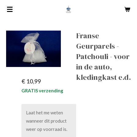
Ga
direct
naar
de
Franse
hoofdinhoud
Geurparels -
Patchouli - voor
in de auto,
kledingkast e.d.
€ 10,99
GRATIS verzending
Laat het me weten
wanneer dit product
weer op voorraad is.