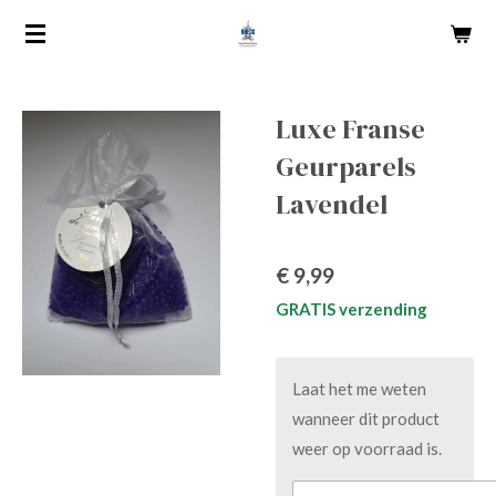
Ga
direct
naar
de
Luxe Franse
hoofdinhoud
Geurparels
Lavendel
€ 9,99
GRATIS verzending
Laat het me weten
wanneer dit product
weer op voorraad is.