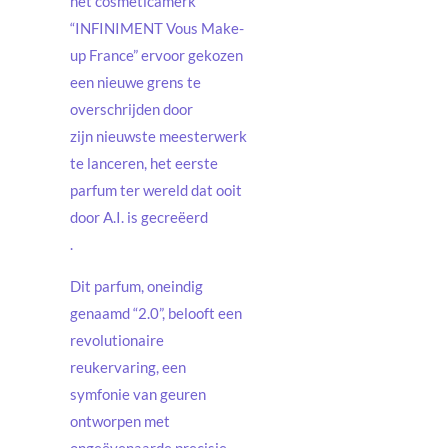
het cosmeticamerk
“INFINIMENT Vous Make-
up France” ervoor gekozen
een nieuwe grens te
overschrijden door
zijn nieuwste meesterwerk
te lanceren, het eerste
parfum ter wereld dat ooit
door A.I. is gecreëerd
.
Dit parfum, oneindig
genaamd “2.0”, belooft een
revolutionaire
reukervaring, een
symfonie van geuren
ontworpen met
ongeëvenaarde precisie.