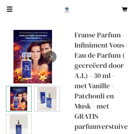
Ga
direct
naar
de
Franse Parfum -
hoofdinhoud
Infiniment Vous -
Eau de Parfum (
gecreëerd door
A.I.) - 30 ml -
met Vanille -
Patchouli en
Musk - met
GRATIS
parfumverstuive