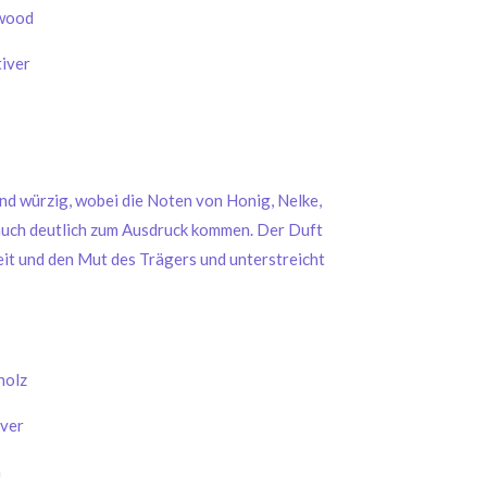
lwood
tiver
nd würzig, wobei die Noten von Honig, Nelke,
uch deutlich zum Ausdruck kommen. Der Duft
keit und den Mut des Trägers und unterstreicht
holz
iver
h