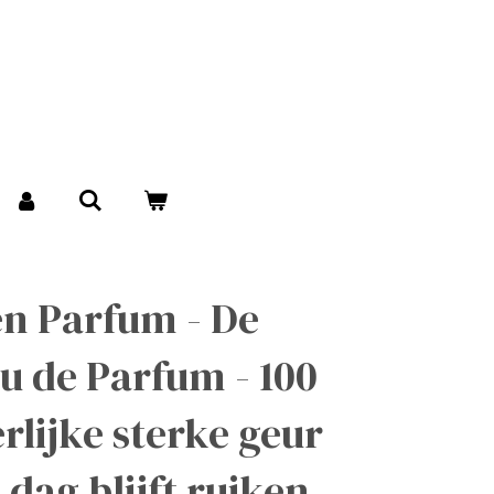
n Parfum - De
au de Parfum - 100
rlijke sterke geur
e dag blijft ruiken.