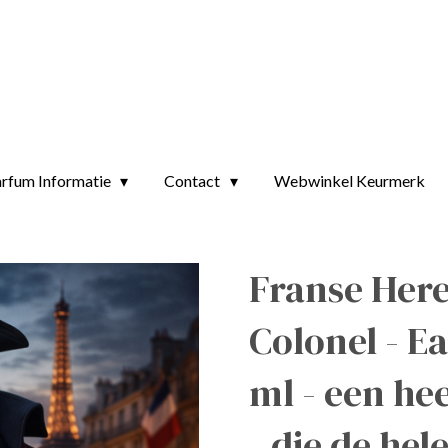
rfum Informatie
Contact
Webwinkel Keurmerk
Franse Here
Colonel - E
ml - een hee
- die de hel