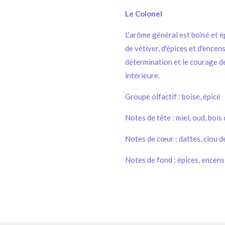
Le Colonel
L'arôme général est boisé et ép
de vétiver, d'épices et d'ence
détermination et le courage de 
intérieure.
Groupe olfactif : boisé, épicé
Notes de tête : miel, oud, bois
Notes de cœur : dattes, clou de
Notes de fond : épices, encens