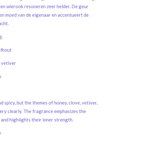
n en wierook resoneren zeer helder. De geur
 en moed van de eigenaar en accentueert de
acht.
g.
elhout
 vetiver
k
 spicy, but the themes of honey, clove, vetiver,
very clearly. The fragrance emphasizes the
and highlights their inner strength.
y