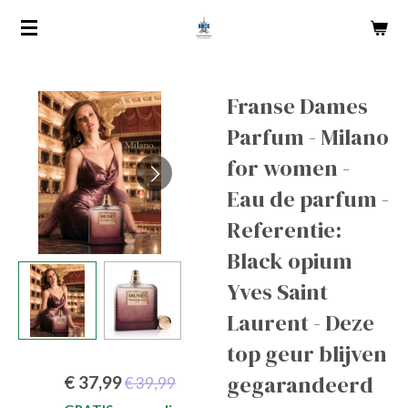
Ga
direct
naar
de
Franse Dames
hoofdinhoud
Parfum - Milano
for women -
Eau de parfum -
Referentie:
Black opium
Yves Saint
Laurent - Deze
top geur blijven
gegarandeerd
€ 37,99
€ 39,99